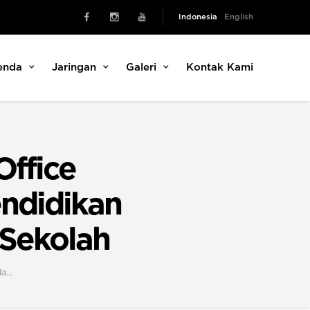
Indonesia
English
enda
Jaringan
Galeri
Kontak Kami
ffice
ndidikan
 Sekolah
la…