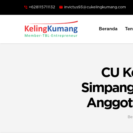
+628115711132
invictus93@cukelingkumang.com
Beranda
Ten
CU K
Simpang
Anggota
Be