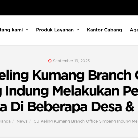
tang kami
Produk Layanan
Kantor Cabang
Ag
September 19, 2023
eling Kumang Branch O
 Indung Melakukan Pe
 Di Beberapa Desa &
randa
News
CU Keling Kumang Branch Office Simpang Indung Me