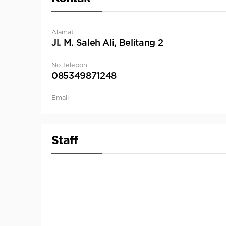
Alamat
Jl. M. Saleh Ali, Belitang 2
No Telepon
085349871248
Email
Staff