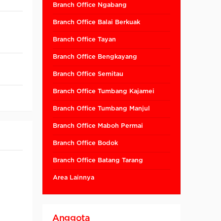
Branch Office Ngabang
Branch Office Balai Berkuak
Branch Office Tayan
Branch Office Bengkayang
Branch Office Semitau
Branch Office Tumbang Kajamei
Branch Office Tumbang Manjul
Branch Office Maboh Permai
Branch Office Bodok
Branch Office Batang Tarang
Area Lainnya
Anggota