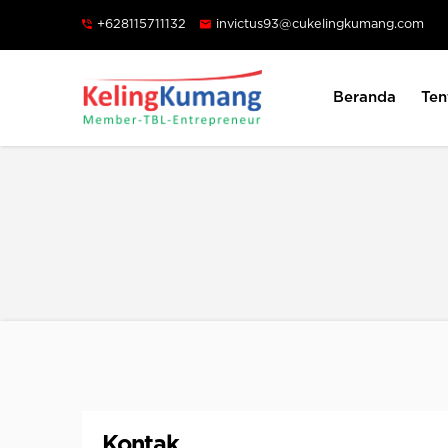
+628115711132
invictus93@cukelingkumang.com
Beranda
Ten
KODE
Kontak