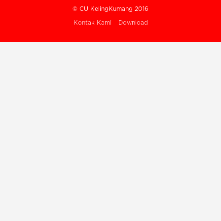
© CU KelingKumang 2016
Kontak Kami
Download